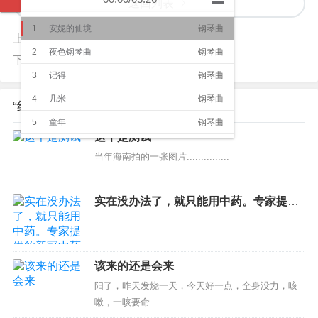
返回列表
1
安妮的仙境
钢琴曲
上一篇：
出师未捷身先倒
2
夜色钢琴曲
钢琴曲
下一篇：
生
3
记得
钢琴曲
4
几米
钢琴曲
“终极问题” 的相关文章
5
童年
钢琴曲
这个是测试
6
Righteous Path
钢琴曲
当年海南拍的一张图片...............
7
月光
纯音乐
8
天空之城
钢琴曲
实在没办法了，就只能用中药。专家提供
的新冠中药治疗方。
9
日晷之梦
钢琴曲
...
10
梦之仙境
纯音乐
11
高山流水
民乐
该来的还是会来
阳了，昨天发烧一天，今天好一点，全身没力，咳
12
渔舟唱晚
民乐
嗽，一咳要命...
13
云水禅心
民乐