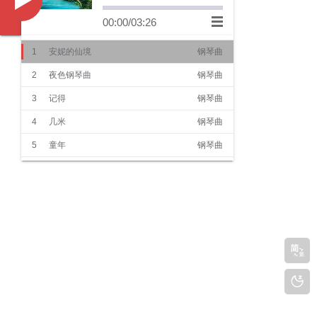
Music
00:00
/
03:26
1
安妮的仙境
钢琴曲
2
夜色钢琴曲
钢琴曲
3
记得
钢琴曲
4
几米
钢琴曲
5
童年
钢琴曲
6
Righteous Path
钢琴曲
7
月光
纯音乐
8
天空之城
钢琴曲
9
日晷之梦
钢琴曲
10
梦之仙境
纯音乐
11
高山流水
民乐
12
渔舟唱晚
民乐