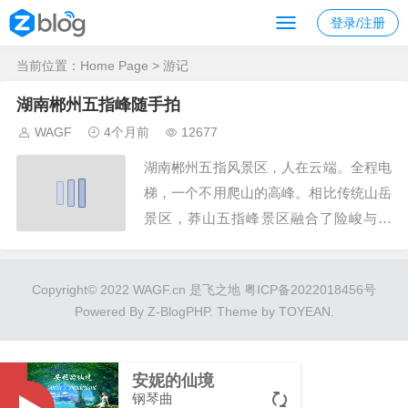
登录/注册
当前位置：
Home Page
> 游记
湖南郴州五指峰随手拍
WAGF
4个月前
12677
湖南郴州五指风景区，人在云端。全程电
梯，一个不用爬山的高峰。相比传统山岳
景区，莽山五指峰景区融合了险峻与包
容，让老人、儿童甚至轮椅使用者都能登
顶赏景，颠覆了"登山必受累"的认知。莽
Copyright© 2022 WAGF.cn 是飞之地
粤ICP备2022018456号
山五指峰景区之所以成为无障碍山岳型旅
Powered By
Z-BlogPHP
. Theme by
TOYEAN
.
游景区，因为这里有控制系统先进、索道
单线最长的观光缆车，还有扶手...
安妮的仙境
钢琴曲