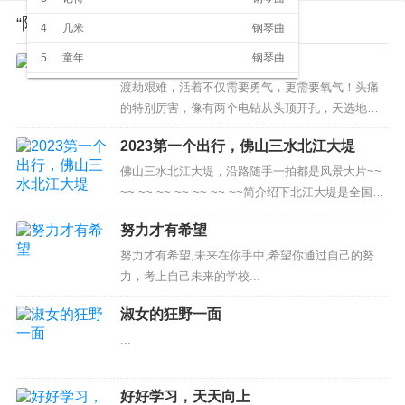
“陪伴是成长最好的营养” 的相关文章
4
几米
钢琴曲
5
童年
钢琴曲
渡劫中
渡劫艰难，活着不仅需要勇气，更需要氧气！头痛
6
Righteous Path
钢琴曲
的特别厉害，像有两个电钻从头顶开孔，天选地转
7
月光
纯音乐
的，耳朵嗡嗡响。咳嗽没停过，没有力气。...
2023第一个出行，佛山三水北江大堤
8
天空之城
钢琴曲
佛山三水北江大堤，沿路随手一拍都是风景大片~~
9
日晷之梦
钢琴曲
~~ ~~ ~~ ~~ ~~ ~~ ~~简介绍下北江大堤是全国七
10
梦之仙境
纯音乐
大流域重点堤围之一，Ⅰ级堤防、100年一遇防洪标
努力才有希望
准，位于北江下游的左岸，从清远市清城区石角镇
11
高山流水
民乐
骑背岭起，经佛山市三水区的大塘、芦苞、黄塘、
努力才有希望,未来在你手中,希望你通过自己的努
12
渔舟唱晚
民乐
河口、西南至南海区狮山止，全长64.346 公里。
力，考上自己未来的学校...
...
13
云水禅心
民乐
淑女的狂野一面
14
月光下的凤尾竹
民乐
...
15
雨的印记
民乐
16
梦中的婚礼
钢琴曲
好好学习，天天向上