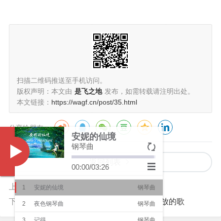
扫描二维码推送至手机访问。
版权声明：本文由
是飞之地
发布，如需转载请注明出处。
本文链接：
https://wagf.cn/post/35.html
分享给朋友：
安妮的仙境
钢琴曲
Music
返回列表
00:00
/
03:26
上一篇：
努力才有希望
1
安妮的仙境
钢琴曲
下一篇：
黑熊-爱过的故事mp3，曾经循环播放的歌
2
夜色钢琴曲
钢琴曲
3
记得
钢琴曲