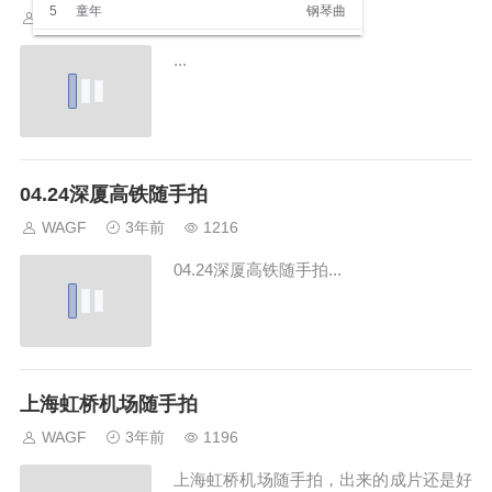
5
童年
钢琴曲
WAGF
3年前
1877
6
Righteous Path
钢琴曲
...
7
月光
纯音乐
8
天空之城
钢琴曲
9
日晷之梦
钢琴曲
04.24深厦高铁随手拍
10
梦之仙境
纯音乐
WAGF
3年前
1216
11
高山流水
民乐
12
渔舟唱晚
民乐
04.24深厦高铁随手拍...
13
云水禅心
民乐
14
月光下的凤尾竹
民乐
15
雨的印记
民乐
上海虹桥机场随手拍
16
梦中的婚礼
钢琴曲
WAGF
3年前
1196
上海虹桥机场随手拍，出来的成片还是好