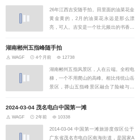
26年江西吉安随手拍。田里面的油菜花金
黄金黄的，2月的油菜花永远是那么漂
亮，可人。吉安是一个壮元频出的书香门
第地方。...
湖南郴州五指峰随手拍
WAGF
4个月前
12738
湖南郴州五指风景区，人在云端。全程电
梯，一个不用爬山的高峰。相比传统山岳
景区，莽山五指峰景区融合了险峻与包
容，让老人、儿童甚至轮椅使用者都能登
顶赏景，颠覆了"登山必受累"的认知。莽
2024-03-04 茂名电白中国第一滩
山五指峰景区之所以成为无障碍山岳型旅
WAGF
2年前
10338
游景区，因为这里有控制系统先进、索道
2014-03-04 ‌中国第一滩旅游度假区‌位于‌
单线最长的观光缆车，还有扶手...
广东省茂名市电白区南海街道‌，是国家‌A