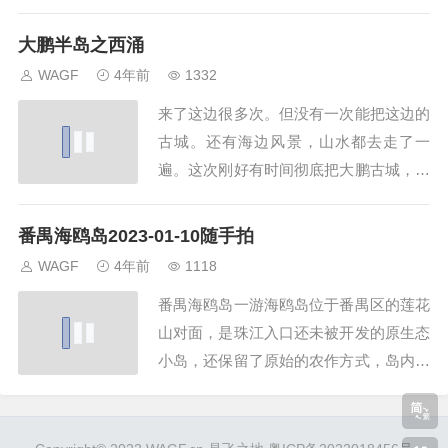
街上人来往往，街头数不胜数的小吃店，
热闹非凡。夜末之后，万家灯火。好一
大鹏半岛之西涌
排。人间烟火气。注根据百度百科：黄埠
WAGF
4年前
1332
镇隶属于广东省惠州市惠东县，地处惠东
来了这边很多次。但没有一次能把这边的
县东南部沿海，濒临考洲洋，南连红海
古城。还有海边风景，山水都去走了一
湾，东北与深汕特别...
遍。这次刚好有时间彻底把大鹏古城，大
鹏西冲，较场沙滩都全部走了一遍。大鹏
半岛这边的海，可能是珠三角中心100km
番禺海鸥岛2023-01-10随手拍
范围内最好的海边。大鹏这边有美丽的海
WAGF
4年前
1118
边山色。还有算比较干净海水。大鹏古城
番禺海鸥岛一游海鸥岛位于番禺区的莲花
村落也是珠三角少有的一个大规模的古城
山对面，是珠江入口还未被开发的原生态
楼。走在里...
小岛，还保留了原始的农作方式，岛内以
种植水稻、香蕉还有养鱼等为主业，一派
田园风光，位于番禺区东郊，是广州新城
的重要组成部分，它有望成为整个珠江三