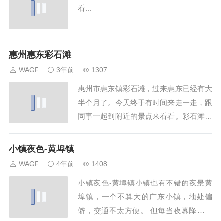
看...
惠州惠东彩石滩
WAGF
3年前
1307
惠州市惠东镇彩石滩，过来惠东已经有大
半个月了。今天终于有时间来走一走，跟
同事一起到附近的景点来看看。彩石滩在
惠州惠东县比较小众，知名度远不如大热
的双月湾和巽寮湾，彩石滩位于盐洲岛湾
小镇夜色-黄埠镇
仔沙滩的最南端村落海边，一个尚未开发
WAGF
4年前
1408
的风景点，进入沙滩的路比较难走、停车
小镇夜色-黄埠镇小镇也有不错的夜景黄
麻烦，建议大家先把车停在有水泥的路段
埠镇，一个不算大的广东小镇，地处偏
(20元不限...
僻，交通不太方便。 但每当夜幕降临，