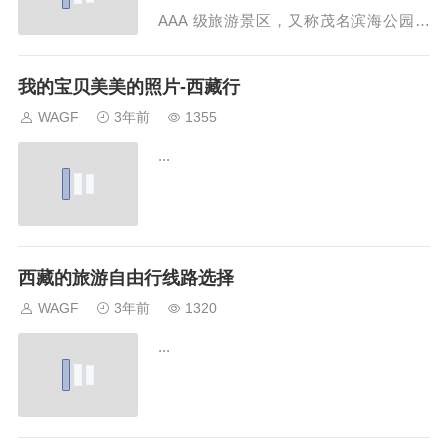
AAA 级旅游景区‌，又称‌茂名滨海公园‌，
拥有‌12 公里天然海滨浴场‌及‌沿海防护林
带‌，门票‌免费‌开放 。‌中国第一滩位于广
我的宝贝美美的照片-西藏行
东省茂名市电白区南海街道海滨二路，是
WAGF
3年前
1355
国家4A级旅游景区，被誉为&q...
...
西藏的旅游自由行线路选择
WAGF
3年前
1320
...