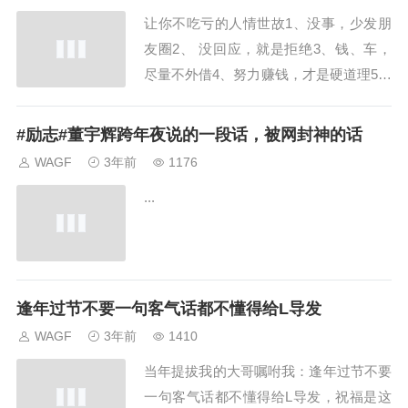
对不能与已婚女性乱搞关系。9.出差回
让你不吃亏的人情世故1、没事，少发朋
来，要提前给老婆打电话。10...
友圈2、 没回应，就是拒绝3、钱、车，
尽量不外借4、努力赚钱，才是硬道理5、
客吃点心，不要自己把菜全点好，要留两
道菜，让客人点6、水太深，风太大，没
#励志#董宇辉跨年夜说的一段话，被网封神的话
有实力少说话7、别人可以自嘲，你千万
WAGF
3年前
1176
别跟着附和8、别人的屋檐再大，也不如
...
自己有把伞9、不要跟任何人走太近，有
险情10...
逢年过节不要一句客气话都不懂得给L导发
WAGF
3年前
1410
当年提拔我的大哥嘱咐我：逢年过节不要
一句客气话都不懂得给L导发，祝福是这