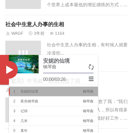
个世界上成本最低的增近感情的方式，我
写了一些新鲜的给领导拜年话术，真诚不
舔版～，送给有需要的朋友：1、x 哥过
社会中生意人办事的生相
年好，给您拜年，2024年愿您在新的一年
WAGF
3年前
1164
里平安康健，烟火照星辰，所愿皆成真。
社会中生意人办事的生相，有时候人就要
感谢您一直以来的提携和指导，新的一年
冷漠些...
祝大哥...
安妮的仙境
钢琴曲
Music
00:00
/
03:26
​《繁花》中爷叔一段话治愈了我
WAGF
3年前
964
1
安妮的仙境
钢琴曲
《繁花》中爷叔一段话治愈了我：“我们
2
夜色钢琴曲
钢琴曲
只是打个工挣点钱的普通人，所以有很多
3
记得
钢琴曲
事情都不要太在意，上班就好好工作，下
4
几米
钢琴曲
班就好好休息，有人说你好也好，说你坏
5
童年
钢琴曲