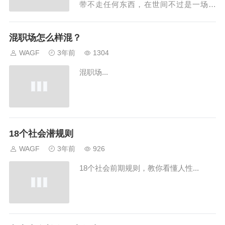
带不走任何东西，在世间不过是一场体
验，体验人世的甜酸苦辣，悲欢离合有些
事，有些工作尽力就行，结果好坏随缘就
混职场怎么样混？
行因果轮回，事出必有因如果名不正，言
WAGF
3年前
1304
不顺，就不要做谁是你最重要的人及重要
混职场...
的事，是个首要问题。认清现在，清醒未
来，才能柔顺有...
18个社会潜规则
WAGF
3年前
926
18个社会前期规则，教你看懂人性...