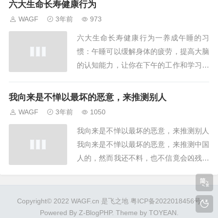
六大生命长寿健康行为
WAGF
3年前
973
六大生命长寿健康行为一养成午睡的习
惯：午睡可以缓解身体的疲劳，提高大脑
的认知能力，让你在下午的工作和学习中
更加高效。同时，午睡还可以改善心血管
健康，降低患心血管问题的风险。二保持
我向来是不惮以最坏的恶意，来推测别人
卫生：通过勤洗手、洗脸、刷牙、洗澡等
WAGF
3年前
1050
日常卫生习惯，可以有效地预防疾病的发
我向来是不惮以最坏的恶意，来推测别人
生。同时，保持室内卫生也可以让你的生
我向来是不惮以最坏的恶意，来推测中国
活环境更加健康...
人的，然而我还不料，也不信竟会凶残到
这地步。这一次壳牌项目的过程让人没法
适从，你所有的认知，随时可以让你突破
新的认知，你所认为的下限有可...
Copyright© 2022 WAGF.cn 是飞之地
粤ICP备2022018456号
Powered By
Z-BlogPHP
. Theme by
TOYEAN
.