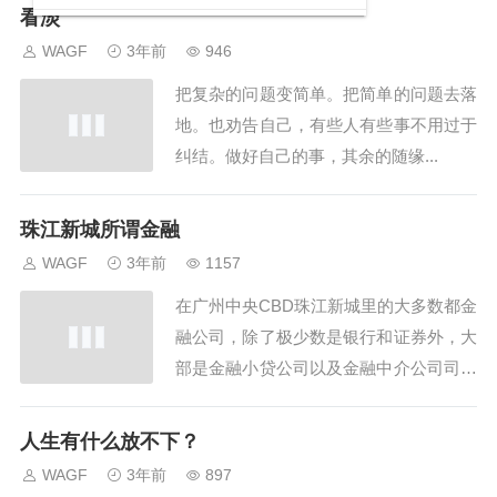
也罢，时刻提醒自己，在别人眼里，你什
看淡
6
Righteous Path
钢琴曲
么都不是，在家人面前，你就是半边
WAGF
3年前
946
7
月光
纯音乐
天。”茫茫人海，浩瀚宇宙，我们渺小如
把复杂的问题变简单。把简单的问题去落
尘埃，卑微如蝼蚁，我们每个人都在努力
8
天空之城
钢琴曲
地。也劝告自己，有些人有些事不用过于
的活着，为了自己...
9
日晷之梦
钢琴曲
纠结。做好自己的事，其余的随缘...
10
梦之仙境
纯音乐
11
高山流水
民乐
珠江新城所谓金融
12
渔舟唱晚
民乐
WAGF
3年前
1157
13
云水禅心
民乐
在广州中央CBD珠江新城里的大多数都金
14
月光下的凤尾竹
民乐
融公司，除了极少数是银行和证券外，大
15
雨的印记
民乐
部是金融小贷公司以及金融中介公司司。
16
梦中的婚礼
钢琴曲
基本很少科技型公司，也是广州缩影。何
谓金融小贷，通俗来说就放高利贷的，专
人生有什么放不下？
门普通只是给哪些急用钱的人，但是由于
WAGF
3年前
897
国内的正规金融机构难对个人放低息贷