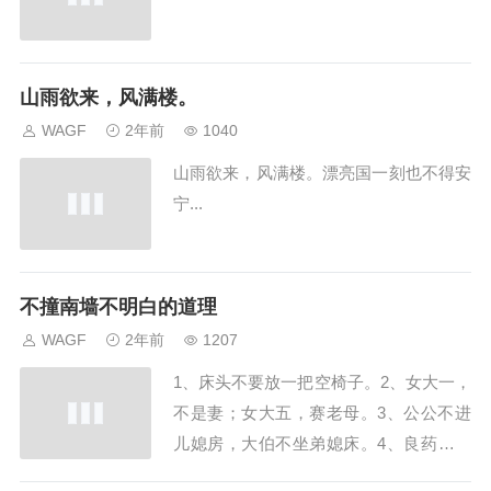
山雨欲来，风满楼。
WAGF
2年前
1040
山雨欲来，风满楼。漂亮国一刻也不得安
宁...
不撞南墙不明白的道理
WAGF
2年前
1207
1、床头不要放一把空椅子。2、女大一，
不是妻；女大五，赛老母。3、公公不进
儿媳房，大伯不坐弟媳床。4、良药苦口
利于病，忠言逆耳利于行。5、床头，不