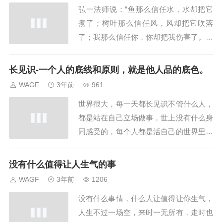
弘一法师说：“鱼那么信任水，水却把它
款，需要各种关系及相应抵押物很，并且
煮了；树叶那么信任风，风却把它吹落
流程复杂，所...
了；我那么信任你，你却把我伤害了。后
来我才发现，煮鱼的不是水，而是火；吹
落树叶的不是风，而是季节；伤害我的也
长见识-一个人的底线和原则，就是他人品的底色。
不是你，是我的执念。任何关系走到最
WAGF
3年前
961
后，不过是相识一场。你若不伤，岁月无
世界很大，每一天都长见识不管什么人，
恙，其实真正能治愈你的不是时间，而是
都是站在自己立场做事，世上没有什么身
释怀。”以前被误...
同感受的，每个人都是活自己的世界里。
做自己认为对的事。人生知足常乐。看看
这种底线思维，果然是都做对自己有利的
没有什么值得让人生气的事
事。一个人的底线和原则，就是他人品的
WAGF
3年前
1206
底色。...
没有什么事情，什么人让值得让你生气，
人生不过一场空，来时一无所有，走时也