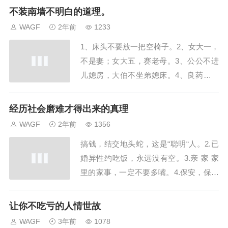
放枯萎的植物。6、婆媳关系处不好，钱
不装南墙不明白的道理。
财再多都烦恼。7、不说儿媳坏话，可能
WAGF
2年前
1233
毁了一个家。8、向上不露穷，向下不聊
1、床头不要放一把空椅子。2、女大一，
富。9、亲人生病借钱，少借，但不能不
不是妻；女大五，赛老母。3、公公不进
借。10、...
儿媳房，大伯不坐弟媳床。4、良药苦口
利于病，忠言逆耳利于行。5、床头，不
放枯萎的植物。6、婆媳关系处不好，钱
经历社会磨难才得出来的真理
财再多都烦恼。7、不说儿媳坏话，可能
WAGF
2年前
1356
毁了一个家。8、向上不露穷，向下不聊
搞钱，结交地头蛇，这是“聪明“人。2.已
富。9、亲人生病借钱，少借，但不能不
婚异性约吃饭，永远没有空。3.亲 家 家
借。10、...
里的家事，一定不要多嘴。4.保安，保护
不了任何人。5.住宾馆，走廊尽头的房
间，要慎选。6.亲家买房买车，不要给提
让你不吃亏的人情世故
意见。7.喊你赚钱的，100%是骗子。8.绝
WAGF
3年前
1078