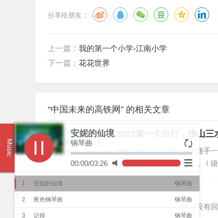
分享给朋友：
上一篇：
我的第一个小学-江南小学
下一篇：
花花世界
“中国未来的高铁网” 的相关文章
安妮的仙境
2023第一个出行，佛山
钢琴曲
Music
佛山三水北江大堤，沿路随手一拍都是
00:00
/
03:26
国七大流域重点堤围之一，Ⅰ级
区石角镇骑背岭起，经佛山市三
1
安妮的仙境
钢琴曲
46 公里。 ...
今年过年留守加班。
2
夜色钢琴曲
钢琴曲
今年过年要在电厂留守，没有回
3
记得
钢琴曲