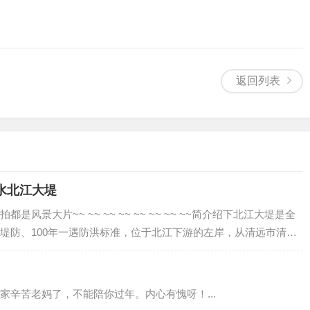
返回列表
三水北江大堤
风景大片~~ ~~ ~~ ~~ ~~ ~~ ~~ ~~简介绍下北江大堤是全
堤防、100年一遇防洪标准，位于北江下游的左岸，从清远市清城
水区的大塘、芦苞、黄塘、河口、西南至南海区狮山止，全长64.3
家辛苦老妈了，不能陪你过年。内心有愧呀！...