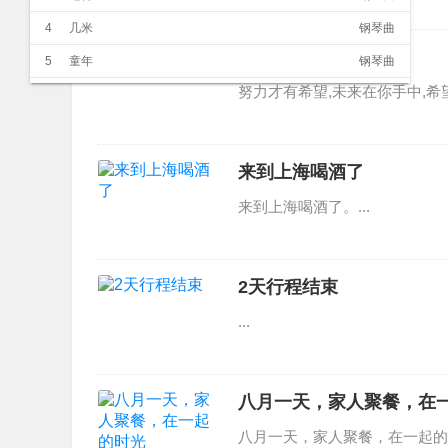
4
几米
钢琴曲
努力才有希望
5
童年
钢琴曲
努力才有希望,未来在你手中,希
6
Righteous Path
钢琴曲
7
月光
纯音乐
8
天空之城
钢琴曲
来到上海喝酒了
9
日晷之梦
钢琴曲
来到上海喝酒了。...
10
梦之仙境
纯音乐
11
高山流水
民乐
2天行程结束
12
渔舟唱晚
民乐
...
13
云水禅心
民乐
14
月光下的凤尾竹
民乐
15
雨的印记
民乐
八月一天，家人聚餐，在
16
梦中的婚礼
钢琴曲
八月一天，家人聚餐，在一起的时