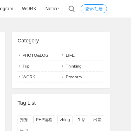
rogram
WORK
Notice
登录/注册
Category
PHOTO&LOG
LIFE
Trip
Thinking
WORK
Program
Tag List
拍拍
PHP编程
zblog
生活
出差