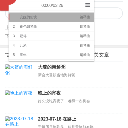
00:00
/
03:26
返回列表
1
安妮的仙境
钢琴曲
2
夜色钢琴曲
钢琴曲
上一篇：
2024-04 回乡化州
下一篇：
26年清明回老家
3
记得
钢琴曲
4
几米
钢琴曲
“26-04-19 南沙大岗十元火锅粥店” 的相关文章
5
童年
钢琴曲
6
Righteous Path
钢琴曲
大鳌的海鲜粥
7
月光
纯音乐
新会大鳌镇当地海鲜粥...
8
天空之城
钢琴曲
9
日晷之梦
钢琴曲
晚上的宵夜
好久没吃宵夜了，难得一次机会...
10
梦之仙境
纯音乐
11
高山流水
民乐
2023-07-18 在路上
12
渔舟唱晚
民乐
千帆历尽终到头。似是无路前有路。...