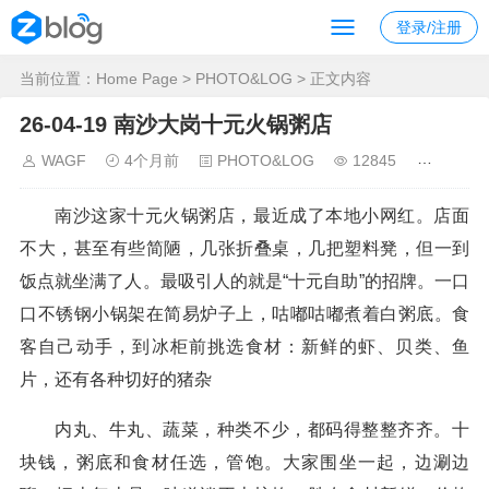
登录/注册
当前位置：
Home Page
>
PHOTO&LOG
> 正文内容
26-04-19 南沙大岗十元火锅粥店
WAGF
4个月前
PHOTO&LOG
12845
南沙这家十元火锅粥店，最近成了本地小网红。店面
不大，甚至有些简陋，几张折叠桌，几把塑料凳，但一到
饭点就坐满了人。最吸引人的就是“十元自助”的招牌。一口
口不锈钢小锅架在简易炉子上，咕嘟咕嘟煮着白粥底。食
客自己动手，到冰柜前挑选食材：新鲜的虾、贝类、鱼
片，还有各种切好的猪杂
内丸、牛丸、蔬菜，种类不少，都码得整整齐齐。十
块钱，粥底和食材任选，管饱。大家围坐一起，边涮边