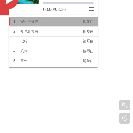
Music
00:00
/
03:26
1
安妮的仙境
钢琴曲
2
夜色钢琴曲
钢琴曲
3
记得
钢琴曲
4
几米
钢琴曲
5
童年
钢琴曲
6
Righteous Path
钢琴曲
7
月光
纯音乐
8
天空之城
钢琴曲
9
日晷之梦
钢琴曲
10
梦之仙境
纯音乐
11
高山流水
民乐
12
渔舟唱晚
民乐